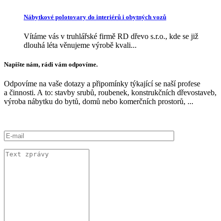
Nábytkové polotovary do interiérů i obytných vozů
Vítáme vás v truhlářské firmě RD dřevo s.r.o., kde se již
dlouhá léta věnujeme výrobě kvali...
Napište nám, rádi vám odpovíme.
Odpovíme na vaše dotazy a připomínky týkající se naší profese
a činnosti. A to: stavby srubů, roubenek, konstrukčních dřevostaveb,
výroba nábytku do bytů, domů nebo komerčních prostorů, ...