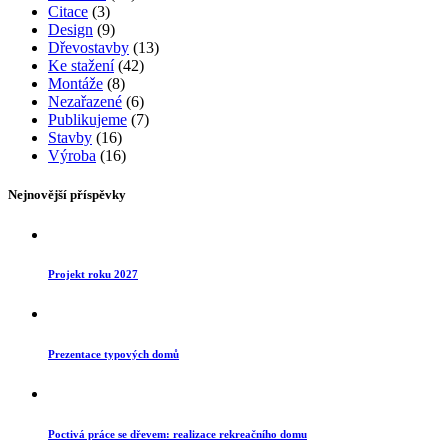
Citace
(3)
Design
(9)
Dřevostavby
(13)
Ke stažení
(42)
Montáže
(8)
Nezařazené
(6)
Publikujeme
(7)
Stavby
(16)
Výroba
(16)
Nejnovější příspěvky
Projekt roku 2027
Prezentace typových domů
Poctivá práce se dřevem: realizace rekreačního domu