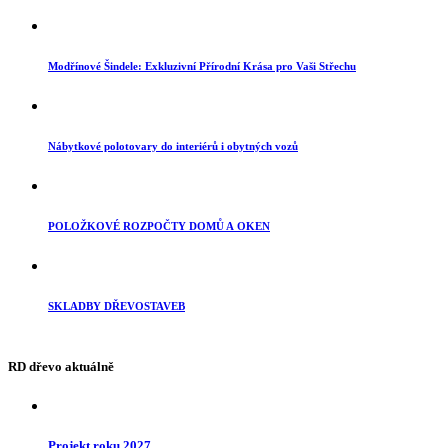
Modřínové Šindele: Exkluzivní Přírodní Krása pro Vaši Střechu
Nábytkové polotovary do interiérů i obytných vozů
POLOŽKOVÉ ROZPOČTY DOMŮ A OKEN
SKLADBY DŘEVOSTAVEB
RD dřevo aktuálně
Projekt roku 2027