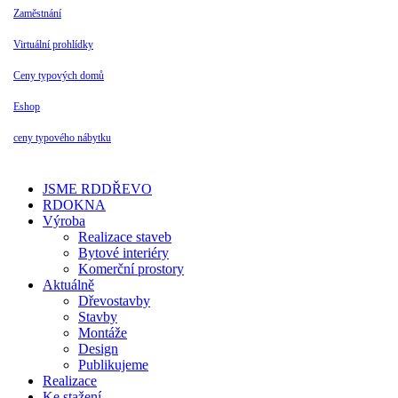
Zaměstnání
Virtuální prohlídky
Ceny typových domů
Eshop
ceny typového nábytku
JSME RDDŘEVO
RDOKNA
Výroba
Realizace staveb
Bytové interiéry
Komerční prostory
Aktuálně
Dřevostavby
Stavby
Montáže
Design
Publikujeme
Realizace
Ke stažení