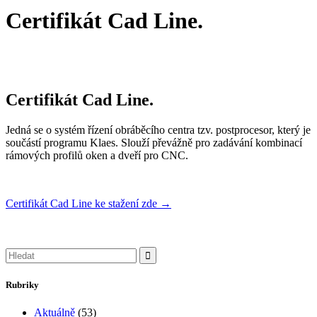
Certifikát Cad Line.
Certifikát Cad Line.
Jedná se o systém řízení obráběcího centra tzv. postprocesor, který je
součástí programu Klaes. Slouží převážně pro zadávání kombinací
rámových profilů oken a dveří pro CNC.
Certifikát Cad Line ke stažení zde →
Search
for:
Rubriky
Aktuálně
(53)