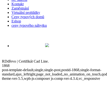
Kontakt
Zaměstnání
Virtuální prohlídky
Ceny typových domů
Eshop
ceny typového nábytku
RDdřevo | Certifikát Cad Line.
1868
post-template-default,single,single-post,postid-1868,single-format-
standard,ajax_leftright,page_not_loaded,,no_animation_on_touch,qod
theme-ver-5.5,wpb-js-composer js-comp-ver-4.3.4,vc_responsive