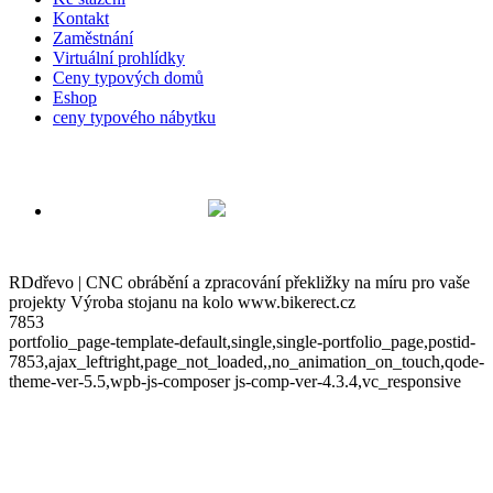
Kontakt
Zaměstnání
Virtuální prohlídky
Ceny typových domů
Eshop
ceny typového nábytku
RDdřevo | CNC obrábění a zpracování překližky na míru pro vaše
projekty Výroba stojanu na kolo www.bikerect.cz
7853
portfolio_page-template-default,single,single-portfolio_page,postid-
7853,ajax_leftright,page_not_loaded,,no_animation_on_touch,qode-
theme-ver-5.5,wpb-js-composer js-comp-ver-4.3.4,vc_responsive