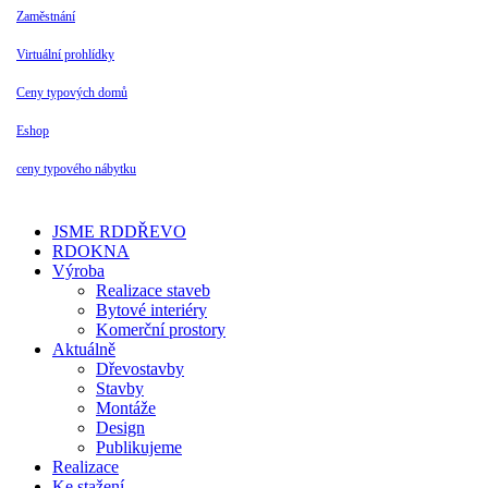
Zaměstnání
Virtuální prohlídky
Ceny typových domů
Eshop
ceny typového nábytku
JSME RDDŘEVO
RDOKNA
Výroba
Realizace staveb
Bytové interiéry
Komerční prostory
Aktuálně
Dřevostavby
Stavby
Montáže
Design
Publikujeme
Realizace
Ke stažení