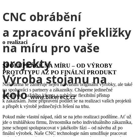
CNC obrábění
a zpracování překližky
o realizaci
na míru pro vaše
projekty
SPOLUPRÁCE NA MÍRU – OD VÝROBY
PROTOTYPU AŽ PO FINÁLNÍ PRODUKT
Výroba stojanu na
Naše firma se zaměřuje nejen na vlastní originální výrobky, ale také
kolo
na spolupráci s partnery a zákazníky. Chápeme jedinečné
požadavky každého klienta a nabízíme flexibilní přístup
www.bikerect.cz
k zakázkám. Jsme připraveni podílet se na realizaci vašich projektů
a přispět k výrobě jedinečných řešení na trhu.
Pokud máte vlastní nápad, rádi se na jeho realizaci podílíme. Ať už
jde o truhlářskou firmu, živnostníka nebo individuálního zákazníka,
jsme schopni spolupracovat v jakékoliv fázi – od návrhu až po
finální výrobek. Naše CNC technologie nám umožňuje pracovat