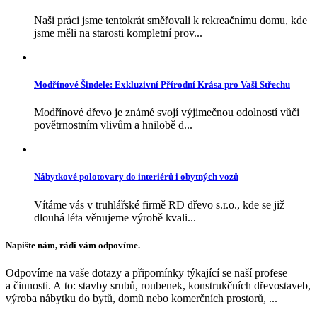
Naši práci jsme tentokrát směřovali k rekreačnímu domu, kde
jsme měli na starosti kompletní prov...
Modřínové Šindele: Exkluzivní Přírodní Krása pro Vaši Střechu
Modřínové dřevo je známé svojí výjimečnou odolností vůči
povětrnostním vlivům a hnilobě d...
Nábytkové polotovary do interiérů i obytných vozů
Vítáme vás v truhlářské firmě RD dřevo s.r.o., kde se již
dlouhá léta věnujeme výrobě kvali...
Napište nám, rádi vám odpovíme.
Odpovíme na vaše dotazy a připomínky týkající se naší profese
a činnosti. A to: stavby srubů, roubenek, konstrukčních dřevostaveb,
výroba nábytku do bytů, domů nebo komerčních prostorů, ...