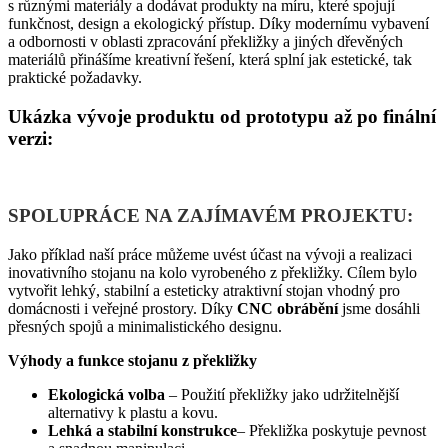
s různými materiály a dodávat produkty na míru, které spojují
funkčnost, design a ekologický přístup. Díky modernímu vybavení
a odbornosti v oblasti zpracování překližky a jiných dřevěných
materiálů přinášíme kreativní řešení, která splní jak estetické, tak
praktické požadavky.
Ukázka vývoje produktu od prototypu až po finální
verzi:
SPOLUPRÁCE NA ZAJÍMAVÉM PROJEKTU:
Jako příklad naší práce můžeme uvést účast na vývoji a realizaci
inovativního stojanu na kolo vyrobeného z překližky. Cílem bylo
vytvořit lehký, stabilní a esteticky atraktivní stojan vhodný pro
domácnosti i veřejné prostory. Díky
CNC obrábění
jsme dosáhli
přesných spojů a minimalistického designu.
Výhody a funkce stojanu z překližky
Ekologická volba
– Použití překližky jako udržitelnější
alternativy k plastu a kovu.
Lehká a stabilní konstrukce
– Překližka poskytuje pevnost