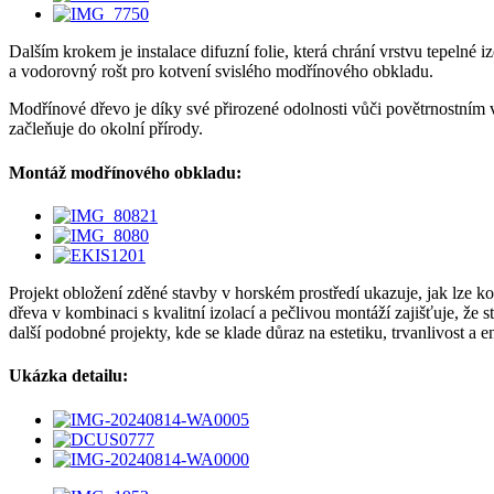
Dalším krokem je instalace difuzní folie, která chrání vrstvu tepelné 
a vodorovný rošt pro kotvení svislého modřínového obkladu.
Modřínové dřevo je díky své přirozené odolnosti vůči povětrnostním v
začleňuje do okolní přírody.
Montáž modřínového obkladu:
Projekt obložení zděné stavby v horském prostředí ukazuje, jak lze 
dřeva v kombinaci s kvalitní izolací a pečlivou montáží zajišťuje, že
další podobné projekty, kde se klade důraz na estetiku, trvanlivost a e
Ukázka detailu: