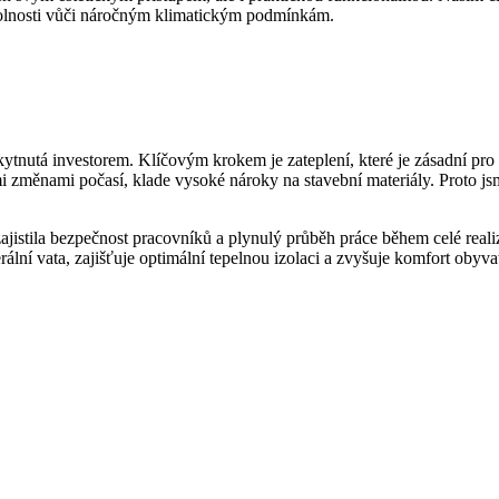
dolnosti vůči náročným klimatickým podmínkám.
utá investorem. Klíčovým krokem je zateplení, které je zásadní pro ud
i změnami počasí, klade vysoké nároky na stavební materiály. Proto jsme
 zajistila bezpečnost pracovníků a plynulý průběh práce během celé real
rální vata, zajišťuje optimální tepelnou izolaci a zvyšuje komfort obyva