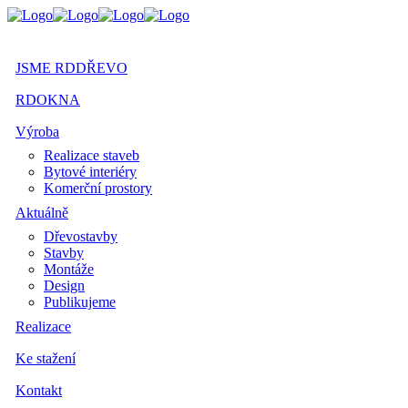
JSME RDDŘEVO
RDOKNA
Výroba
Realizace staveb
Bytové interiéry
Komerční prostory
Aktuálně
Dřevostavby
Stavby
Montáže
Design
Publikujeme
Realizace
Ke stažení
Kontakt