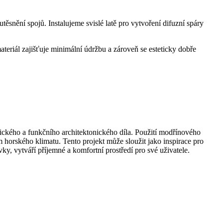
těsnění spojů. Instalujeme svislé latě pro vytvoření difuzní spáry
teriál zajišťuje minimální údržbu a zároveň se esteticky dobře
nického a funkčního architektonického díla. Použití modřínového
m horského klimatu. Tento projekt může sloužit jako inspirace pro
vky, vytváří příjemné a komfortní prostředí pro své uživatele.