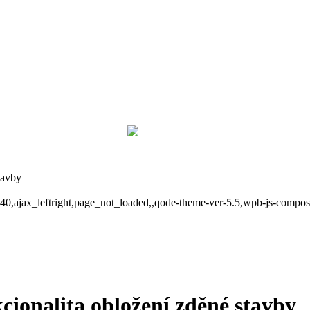
tavby
-7640,ajax_leftright,page_not_loaded,,qode-theme-ver-5.5,wpb-js-compo
kcionalita obložení zděné stavby