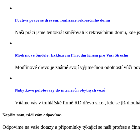
Poctivá práce se dřevem: realizace rekreačního domu
Naši práci jsme tentokrát směřovali k rekreačnímu domu, kde jsm
Modřínové Šindele: Exkluzivní Přírodní Krása pro Vaši Střechu
Modřínové dřevo je známé svojí výjimečnou odolností vůči pově
Nábytkové polotovary do interiérů i obytných vozů
Vítáme vás v truhlářské firmě RD dřevo s.r.o., kde se již dlouhá
Napište nám, rádi vám odpovíme.
Odpovíme na vaše dotazy a připomínky týkající se naší profese a činn