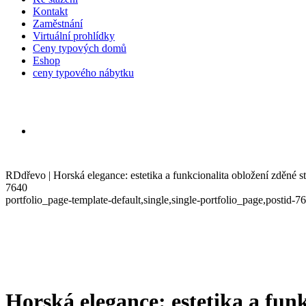
Kontakt
Zaměstnání
Virtuální prohlídky
Ceny typových domů
Eshop
ceny typového nábytku
RDdřevo | Horská elegance: estetika a funkcionalita obložení zděné s
7640
portfolio_page-template-default,single,single-portfolio_page,postid
Horská elegance: estetika a fun