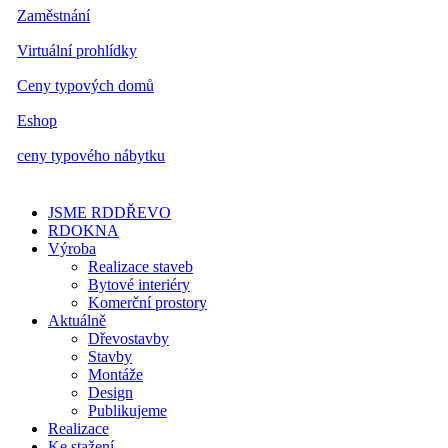
Zaměstnání
Virtuální prohlídky
Ceny typových domů
Eshop
ceny typového nábytku
JSME RDDŘEVO
RDOKNA
Výroba
Realizace staveb
Bytové interiéry
Komerční prostory
Aktuálně
Dřevostavby
Stavby
Montáže
Design
Publikujeme
Realizace
Ke stažení