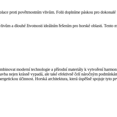
izolace proti povětrnostním vlivům. Folii doplníme páskou pro dokonalé u
livům a dlouhé životnosti ideálním řešením pro horské oblasti. Tento ma
kombinovat moderní technologie a přírodní materiály k vytvoření harmo
 stavba nejen krásně vypadá, ale také efektivně čelí náročným podmínká
nergetickou účinnost. Horská architektura, která úspěšně spojuje tyto pr