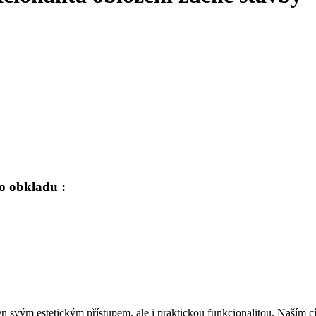
o obkladu :
en svým estetickým přístupem, ale i praktickou funkcionalitou. Naším 