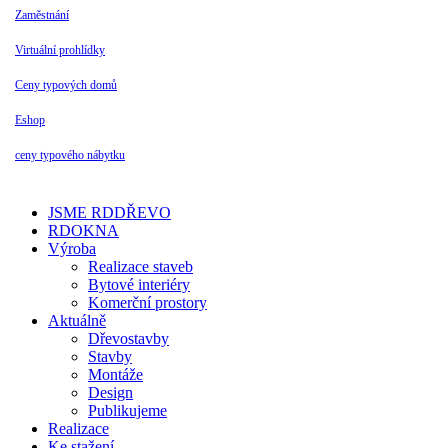
Zaměstnání
Virtuální prohlídky
Ceny typových domů
Eshop
ceny typového nábytku
JSME RDDŘEVO
RDOKNA
Výroba
Realizace staveb
Bytové interiéry
Komerční prostory
Aktuálně
Dřevostavby
Stavby
Montáže
Design
Publikujeme
Realizace
Ke stažení