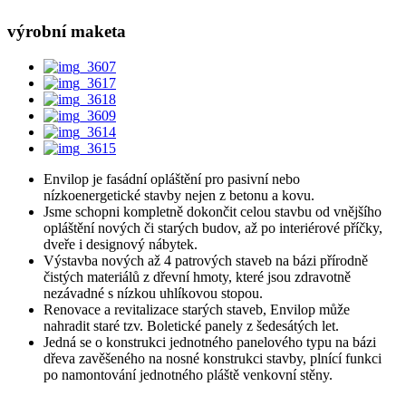
výrobní maketa
Envilop je fasádní opláštění pro pasivní nebo
nízkoenergetické stavby nejen z betonu a kovu.
Jsme schopni kompletně dokončit celou stavbu od vnějšího
opláštění nových či starých budov, až po interiérové příčky,
dveře i designový nábytek.
Výstavba nových až 4 patrových staveb na bázi přírodně
čistých materiálů z dřevní hmoty, které jsou zdravotně
nezávadné s nízkou uhlíkovou stopou.
Renovace a revitalizace starých staveb, Envilop může
nahradit staré tzv. Boletické panely z šedesátých let.
Jedná se o konstrukci jednotného panelového typu na bázi
dřeva zavěšeného na nosné konstrukci stavby, plnící funkci
po namontování jednotného pláště venkovní stěny.