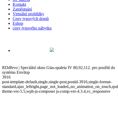
Kontakt
Zaměstnání
Virtuální prohlídky
Ceny typových domů
Eshop
ceny typového nábytku
RDdřevo | Speciální okno Glas-spaleta IV 80,92,112. pro použití do
systému Envilop
3916
post-template-default,single,single-post,postid-3916,single-format-
standard,ajax_leftright,page_not_loaded,,no_animation_on_touch,qod
theme-ver-5.5,wpb-js-composer js-comp-ver-4.3.4,vc_responsive