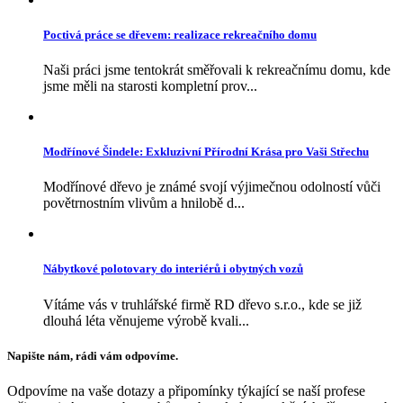
Poctivá práce se dřevem: realizace rekreačního domu
Naši práci jsme tentokrát směřovali k rekreačnímu domu, kde
jsme měli na starosti kompletní prov...
Modřínové Šindele: Exkluzivní Přírodní Krása pro Vaši Střechu
Modřínové dřevo je známé svojí výjimečnou odolností vůči
povětrnostním vlivům a hnilobě d...
Nábytkové polotovary do interiérů i obytných vozů
Vítáme vás v truhlářské firmě RD dřevo s.r.o., kde se již
dlouhá léta věnujeme výrobě kvali...
Napište nám, rádi vám odpovíme.
Odpovíme na vaše dotazy a připomínky týkající se naší profese