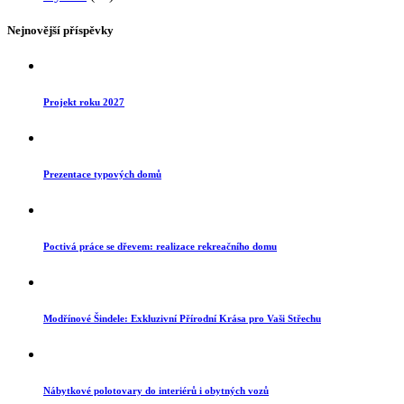
Nejnovější příspěvky
Projekt roku 2027
Prezentace typových domů
Poctivá práce se dřevem: realizace rekreačního domu
Modřínové Šindele: Exkluzivní Přírodní Krása pro Vaši Střechu
Nábytkové polotovary do interiérů i obytných vozů