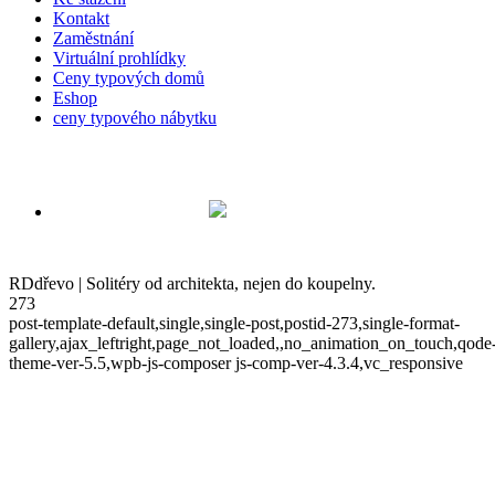
Kontakt
Zaměstnání
Virtuální prohlídky
Ceny typových domů
Eshop
ceny typového nábytku
RDdřevo | Solitéry od architekta, nejen do koupelny.
273
post-template-default,single,single-post,postid-273,single-format-
gallery,ajax_leftright,page_not_loaded,,no_animation_on_touch,qode
theme-ver-5.5,wpb-js-composer js-comp-ver-4.3.4,vc_responsive