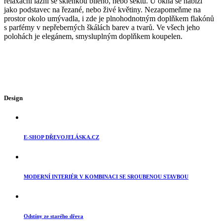
relaxační lázni se sklenkou bílého, nebo sektu. U okna se nabízí
jako podstavec na řezané, nebo živé květiny. Nezapomeňme na
prostor okolo umývadla, i zde je plnohodnotným doplňkem flakónů
s parfémy v nepřeberných škálách barev a tvarů. Ve všech jeho
polohách je elegánem, smysluplným doplňkem koupelen.
Design
E-SHOP DŘEVOJELÁSKA.CZ
MODERNÍ INTERIÉR V KOMBINACI SE SROUBENOU STAVBOU
Odstíny ze starého dřeva