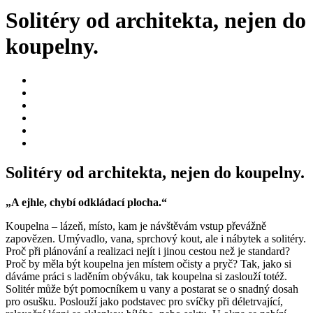
Solitéry od architekta, nejen do
koupelny.
Solitéry od architekta, nejen do koupelny.
„A ejhle, chybí odkládací plocha.“
Koupelna – lázeň, místo, kam je návštěvám vstup převážně
zapovězen. Umývadlo, vana, sprchový kout, ale i nábytek a solitéry.
Proč při plánování a realizaci nejít i jinou cestou než je standard?
Proč by měla být koupelna jen místem očisty a pryč? Tak, jako si
dáváme práci s laděním obýváku, tak koupelna si zaslouží totéž.
Solitér může být pomocníkem u vany a postarat se o snadný dosah
pro osušku. Poslouží jako podstavec pro svíčky při déletrvající,