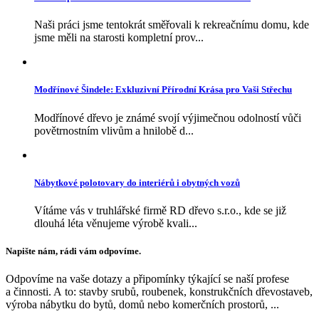
Naši práci jsme tentokrát směřovali k rekreačnímu domu, kde
jsme měli na starosti kompletní prov...
Modřínové Šindele: Exkluzivní Přírodní Krása pro Vaši Střechu
Modřínové dřevo je známé svojí výjimečnou odolností vůči
povětrnostním vlivům a hnilobě d...
Nábytkové polotovary do interiérů i obytných vozů
Vítáme vás v truhlářské firmě RD dřevo s.r.o., kde se již
dlouhá léta věnujeme výrobě kvali...
Napište nám, rádi vám odpovíme.
Odpovíme na vaše dotazy a připomínky týkající se naší profese
a činnosti. A to: stavby srubů, roubenek, konstrukčních dřevostaveb,
výroba nábytku do bytů, domů nebo komerčních prostorů, ...