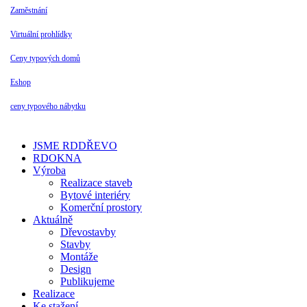
Zaměstnání
Virtuální prohlídky
Ceny typových domů
Eshop
ceny typového nábytku
JSME RDDŘEVO
RDOKNA
Výroba
Realizace staveb
Bytové interiéry
Komerční prostory
Aktuálně
Dřevostavby
Stavby
Montáže
Design
Publikujeme
Realizace
Ke stažení