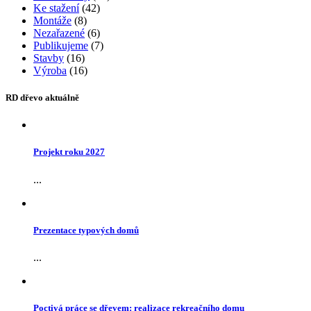
Ke stažení
(42)
Montáže
(8)
Nezařazené
(6)
Publikujeme
(7)
Stavby
(16)
Výroba
(16)
RD dřevo aktuálně
Projekt roku 2027
...
Prezentace typových domů
...
Poctivá práce se dřevem: realizace rekreačního domu